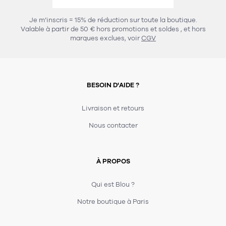
456
chaises et tabourets
T-shirts et polos
Portemanteau
Réveil radio
Verre
3
Je m’inscris = 15% de réduction sur toute la boutique.
spots
Chaises
Valable à partir de 50 € hors promotions et soldes
, et hors
Divers
Maille
Miroir
marques exclues, voir
CGV
49
pour le service
Tabouret
Montre
301
lampes à poser
132
7
accessoires
florale
Accessoires
Carafes
Lampadaire
23
papeterie
BESOIN D'AIDE ?
Parapluie
Plat
Bac
308
Lampes de table
meubles de rangement
Plateau
Agenda
Plante
Divers
Livraison et retours
Buffets, enfilades et armoires
Carnet-cahier
Accessoires
Saladier
Pot
Nous contacter
17
accessoires
Vestiaire
Montres
Carte
Vase
Ampoule
6
textile
Accessoires
À PROPOS
Masking tape
Divers
Sacs
Étagères et bibliothèques
Manique
Petite maroquinerie
Stylo
Qui est Blou ?
82
rangement
Nappe
Notre boutique à Paris
Divers
276
tables
4
bagagerie
Serviettes
Bac