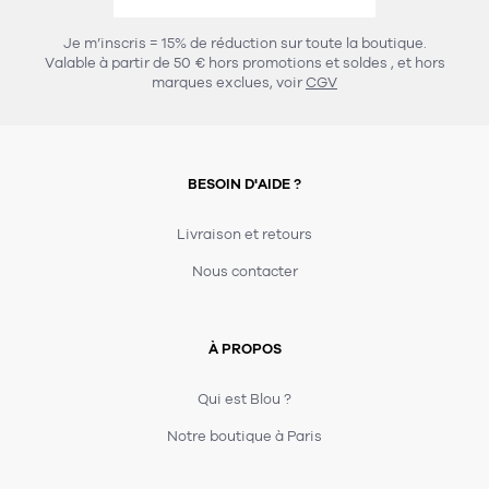
457
chaises et tabourets
T-shirts et polos
Portemanteau
Réveil radio
Verre
3
Je m’inscris = 15% de réduction sur toute la boutique.
spots
Chaises
Valable à partir de 50 € hors promotions et soldes
, et hors
Divers
Maille
Miroir
marques exclues, voir
CGV
49
pour le service
Tabouret
Montre
301
lampes à poser
132
7
accessoires
florale
Accessoires
Carafes
Lampadaire
23
papeterie
BESOIN D'AIDE ?
Parapluie
Plat
Bac
308
Lampes de table
meubles de rangement
Plateau
Agenda
Plante
Divers
Livraison et retours
Buffets, enfilades et armoires
Carnet-cahier
Accessoires
Saladier
Pot
Nous contacter
17
accessoires
Vestiaire
Montres
Carte
Vase
Ampoule
6
textile
Accessoires
À PROPOS
Masking tape
Divers
Sacs
Étagères et bibliothèques
Manique
Petite maroquinerie
Stylo
Qui est Blou ?
82
rangement
Nappe
Notre boutique à Paris
Divers
276
tables
4
bagagerie
Serviettes
Bac