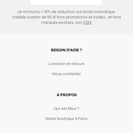
456
chaises et tabourets
T-shirts et polos
Portemanteau
Réveil radio
Verre
3
Je m’inscris = 15% de réduction sur toute la boutique.
spots
Chaises
Valable à partir de 50 € hors promotions et soldes
, et hors
Divers
Maille
Miroir
marques exclues, voir
CGV
49
pour le service
Tabouret
Montre
301
lampes à poser
132
7
accessoires
florale
Accessoires
Carafes
Lampadaire
23
papeterie
BESOIN D'AIDE ?
Parapluie
Plat
Bac
308
Lampes de table
meubles de rangement
Plateau
Agenda
Plante
Divers
Livraison et retours
Buffets, enfilades et armoires
Carnet-cahier
Accessoires
Saladier
Pot
Nous contacter
17
accessoires
Vestiaire
Montres
Carte
Vase
Ampoule
6
textile
Accessoires
À PROPOS
Masking tape
Divers
Sacs
Étagères et bibliothèques
Manique
Petite maroquinerie
Stylo
Qui est Blou ?
82
rangement
Nappe
Notre boutique à Paris
Divers
275
tables
4
bagagerie
Serviettes
Bac