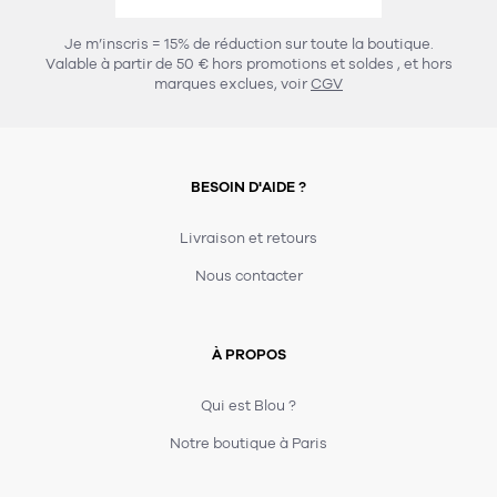
457
chaises et tabourets
T-shirts et polos
Portemanteau
Réveil radio
Verre
3
Je m’inscris = 15% de réduction sur toute la boutique.
spots
Chaises
Valable à partir de 50 € hors promotions et soldes
, et hors
Divers
Maille
Miroir
marques exclues, voir
CGV
49
pour le service
Tabouret
Montre
301
lampes à poser
132
7
accessoires
florale
Accessoires
Carafes
Lampadaire
23
papeterie
BESOIN D'AIDE ?
Parapluie
Plat
Bac
308
Lampes de table
meubles de rangement
Plateau
Agenda
Plante
Divers
Livraison et retours
Buffets, enfilades et armoires
Carnet-cahier
Accessoires
Saladier
Pot
Nous contacter
17
accessoires
Vestiaire
Montres
Carte
Vase
Ampoule
6
textile
Accessoires
À PROPOS
Masking tape
Divers
Sacs
Étagères et bibliothèques
Manique
Petite maroquinerie
Stylo
Qui est Blou ?
82
rangement
Nappe
Notre boutique à Paris
Divers
276
tables
4
bagagerie
Serviettes
Bac