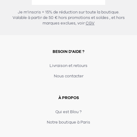
457
chaises et tabourets
T-shirts et polos
Portemanteau
Réveil radio
Verre
3
Je m’inscris = 15% de réduction sur toute la boutique.
spots
Chaises
Valable à partir de 50 € hors promotions et soldes
, et hors
Divers
Maille
Miroir
marques exclues, voir
CGV
49
pour le service
Tabouret
Montre
301
lampes à poser
132
7
accessoires
florale
Accessoires
Carafes
Lampadaire
23
papeterie
BESOIN D'AIDE ?
Parapluie
Plat
Bac
308
Lampes de table
meubles de rangement
Plateau
Agenda
Plante
Divers
Livraison et retours
Buffets, enfilades et armoires
Carnet-cahier
Accessoires
Saladier
Pot
Nous contacter
17
accessoires
Vestiaire
Montres
Carte
Vase
Ampoule
6
textile
Accessoires
À PROPOS
Masking tape
Divers
Sacs
Étagères et bibliothèques
Manique
Petite maroquinerie
Stylo
Qui est Blou ?
82
rangement
Nappe
Notre boutique à Paris
Divers
276
tables
4
bagagerie
Serviettes
Bac