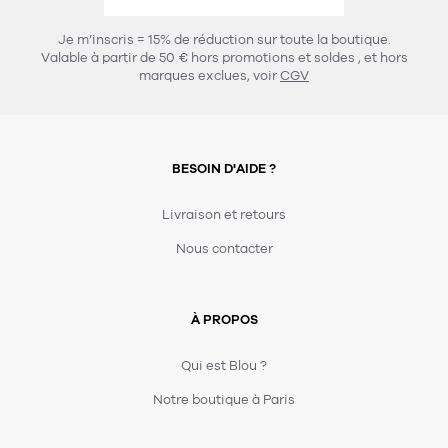
457
chaises et tabourets
T-shirts et polos
Portemanteau
Réveil radio
Verre
3
Je m’inscris = 15% de réduction sur toute la boutique.
spots
Chaises
Valable à partir de 50 € hors promotions et soldes
, et hors
Divers
Maille
Miroir
marques exclues, voir
CGV
49
pour le service
Tabouret
Montre
301
lampes à poser
132
7
accessoires
florale
Accessoires
Carafes
Lampadaire
23
papeterie
BESOIN D'AIDE ?
Parapluie
Plat
Bac
308
Lampes de table
meubles de rangement
Plateau
Agenda
Plante
Divers
Livraison et retours
Buffets, enfilades et armoires
Carnet-cahier
Accessoires
Saladier
Pot
Nous contacter
17
accessoires
Vestiaire
Montres
Carte
Vase
Ampoule
6
textile
Accessoires
À PROPOS
Masking tape
Divers
Sacs
Étagères et bibliothèques
Manique
Petite maroquinerie
Stylo
Qui est Blou ?
82
rangement
Nappe
Notre boutique à Paris
Divers
276
tables
4
bagagerie
Serviettes
Bac