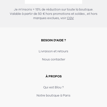
456
chaises et tabourets
T-shirts et polos
Portemanteau
Réveil radio
Verre
3
Je m’inscris = 15% de réduction sur toute la boutique.
spots
Chaises
Valable à partir de 50 € hors promotions et soldes
, et hors
Divers
Maille
Miroir
marques exclues, voir
CGV
49
pour le service
Tabouret
Montre
301
lampes à poser
132
7
accessoires
florale
Accessoires
Carafes
Lampadaire
23
papeterie
BESOIN D'AIDE ?
Parapluie
Plat
Bac
308
Lampes de table
meubles de rangement
Plateau
Agenda
Plante
Divers
Livraison et retours
Buffets, enfilades et armoires
Carnet-cahier
Accessoires
Saladier
Pot
Nous contacter
17
accessoires
Vestiaire
Montres
Carte
Vase
Ampoule
6
textile
Accessoires
À PROPOS
Masking tape
Divers
Sacs
Étagères et bibliothèques
Manique
Petite maroquinerie
Stylo
Qui est Blou ?
82
rangement
Nappe
Notre boutique à Paris
Divers
276
tables
4
bagagerie
Serviettes
Bac