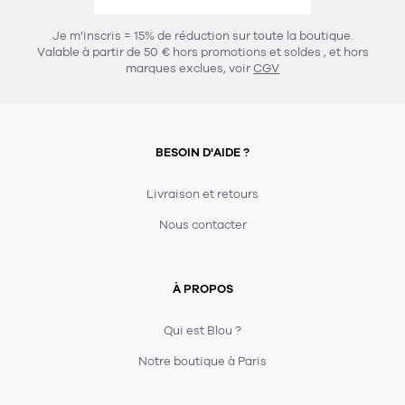
457
chaises et tabourets
T-shirts et polos
Portemanteau
Réveil radio
Verre
3
Je m’inscris = 15% de réduction sur toute la boutique.
spots
Chaises
Valable à partir de 50 € hors promotions et soldes
, et hors
Divers
Maille
Miroir
marques exclues, voir
CGV
49
pour le service
Tabouret
Montre
301
lampes à poser
132
7
accessoires
florale
Accessoires
Carafes
Lampadaire
23
papeterie
BESOIN D'AIDE ?
Parapluie
Plat
Bac
308
Lampes de table
meubles de rangement
Plateau
Agenda
Plante
Divers
Livraison et retours
Buffets, enfilades et armoires
Carnet-cahier
Accessoires
Saladier
Pot
Nous contacter
17
accessoires
Vestiaire
Montres
Carte
Vase
Ampoule
6
textile
Accessoires
À PROPOS
Masking tape
Divers
Sacs
Étagères et bibliothèques
Manique
Petite maroquinerie
Stylo
Qui est Blou ?
82
rangement
Nappe
Notre boutique à Paris
Divers
276
tables
4
bagagerie
Serviettes
Bac