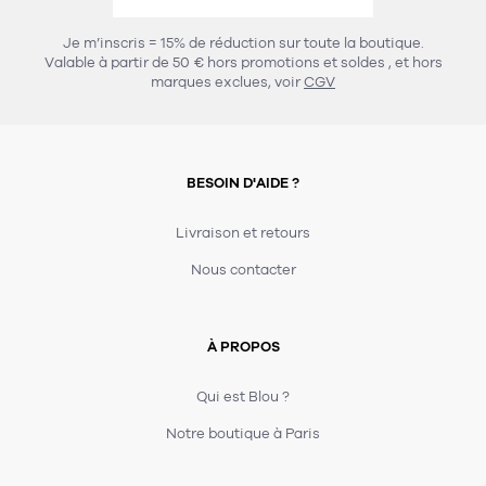
456
chaises et tabourets
T-shirts et polos
Portemanteau
Réveil radio
Verre
3
Je m’inscris = 15% de réduction sur toute la boutique.
spots
Chaises
Valable à partir de 50 € hors promotions et soldes
, et hors
Divers
Maille
Miroir
marques exclues, voir
CGV
49
pour le service
Tabouret
Montre
301
lampes à poser
132
7
accessoires
florale
Accessoires
Carafes
Lampadaire
23
papeterie
BESOIN D'AIDE ?
Parapluie
Plat
Bac
308
Lampes de table
meubles de rangement
Plateau
Agenda
Plante
Divers
Livraison et retours
Buffets, enfilades et armoires
Carnet-cahier
Accessoires
Saladier
Pot
Nous contacter
17
accessoires
Vestiaire
Montres
Carte
Vase
Ampoule
6
textile
Accessoires
À PROPOS
Masking tape
Divers
Sacs
Étagères et bibliothèques
Manique
Petite maroquinerie
Stylo
Qui est Blou ?
82
rangement
Nappe
Notre boutique à Paris
Divers
276
tables
4
bagagerie
Serviettes
Bac