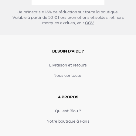
456
chaises et tabourets
T-shirts et polos
Portemanteau
Réveil radio
Verre
3
Je m’inscris = 15% de réduction sur toute la boutique.
spots
Chaises
Valable à partir de 50 € hors promotions et soldes
, et hors
Divers
Maille
Miroir
marques exclues, voir
CGV
49
pour le service
Tabouret
Montre
301
lampes à poser
132
7
accessoires
florale
Accessoires
Carafes
Lampadaire
23
papeterie
BESOIN D'AIDE ?
Parapluie
Plat
Bac
308
Lampes de table
meubles de rangement
Plateau
Agenda
Plante
Divers
Livraison et retours
Buffets, enfilades et armoires
Carnet-cahier
Accessoires
Saladier
Pot
Nous contacter
17
accessoires
Vestiaire
Montres
Carte
Vase
Ampoule
6
textile
Accessoires
À PROPOS
Masking tape
Divers
Sacs
Étagères et bibliothèques
Manique
Petite maroquinerie
Stylo
Qui est Blou ?
82
rangement
Nappe
Notre boutique à Paris
Divers
275
tables
4
bagagerie
Serviettes
Bac