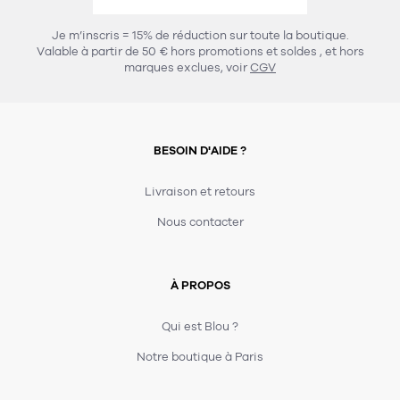
456
chaises et tabourets
T-shirts et polos
Portemanteau
Réveil radio
Verre
3
Je m’inscris = 15% de réduction sur toute la boutique.
spots
Chaises
Valable à partir de 50 € hors promotions et soldes
, et hors
Divers
Maille
Miroir
marques exclues, voir
CGV
49
pour le service
Tabouret
Montre
301
lampes à poser
132
7
accessoires
florale
Accessoires
Carafes
Lampadaire
23
papeterie
BESOIN D'AIDE ?
Parapluie
Plat
Bac
308
Lampes de table
meubles de rangement
Plateau
Agenda
Plante
Divers
Livraison et retours
Buffets, enfilades et armoires
Carnet-cahier
Accessoires
Saladier
Pot
Nous contacter
17
accessoires
Vestiaire
Montres
Carte
Vase
Ampoule
6
textile
Accessoires
À PROPOS
Masking tape
Divers
Sacs
Étagères et bibliothèques
Manique
Petite maroquinerie
Stylo
Qui est Blou ?
82
rangement
Nappe
Notre boutique à Paris
Divers
275
tables
4
bagagerie
Serviettes
Bac