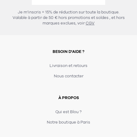
456
chaises et tabourets
T-shirts et polos
Portemanteau
Réveil radio
Verre
3
Je m’inscris = 15% de réduction sur toute la boutique.
spots
Chaises
Valable à partir de 50 € hors promotions et soldes
, et hors
Divers
Maille
Miroir
marques exclues, voir
CGV
49
pour le service
Tabouret
Montre
301
lampes à poser
132
7
accessoires
florale
Accessoires
Carafes
Lampadaire
23
papeterie
BESOIN D'AIDE ?
Parapluie
Plat
Bac
308
Lampes de table
meubles de rangement
Plateau
Agenda
Plante
Divers
Livraison et retours
Buffets, enfilades et armoires
Carnet-cahier
Accessoires
Saladier
Pot
Nous contacter
17
accessoires
Vestiaire
Montres
Carte
Vase
Ampoule
6
textile
Accessoires
À PROPOS
Masking tape
Divers
Sacs
Étagères et bibliothèques
Manique
Petite maroquinerie
Stylo
Qui est Blou ?
82
rangement
Nappe
Notre boutique à Paris
Divers
275
tables
4
bagagerie
Serviettes
Bac