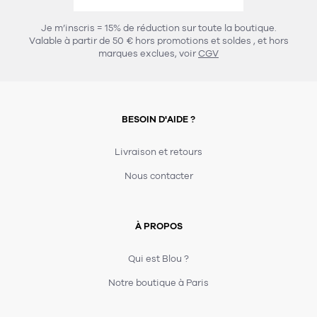
456
chaises et tabourets
T-shirts et polos
Portemanteau
Réveil radio
Verre
3
Je m’inscris = 15% de réduction sur toute la boutique.
spots
Chaises
Valable à partir de 50 € hors promotions et soldes
, et hors
Divers
Maille
Miroir
marques exclues, voir
CGV
49
pour le service
Tabouret
Montre
301
lampes à poser
132
7
accessoires
florale
Accessoires
Carafes
Lampadaire
23
papeterie
BESOIN D'AIDE ?
Parapluie
Plat
Bac
308
Lampes de table
meubles de rangement
Plateau
Agenda
Plante
Divers
Livraison et retours
Buffets, enfilades et armoires
Carnet-cahier
Accessoires
Saladier
Pot
Nous contacter
17
accessoires
Vestiaire
Montres
Carte
Vase
Ampoule
6
textile
Accessoires
À PROPOS
Masking tape
Divers
Sacs
Étagères et bibliothèques
Manique
Petite maroquinerie
Stylo
Qui est Blou ?
82
rangement
Nappe
Notre boutique à Paris
Divers
275
tables
4
bagagerie
Serviettes
Bac