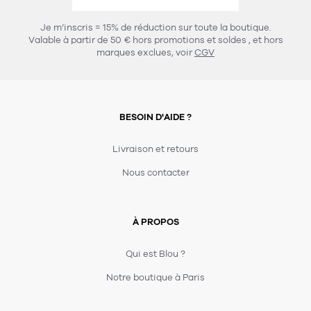
457
chaises et tabourets
T-shirts et polos
Portemanteau
Réveil radio
Verre
3
Je m’inscris = 15% de réduction sur toute la boutique.
spots
Chaises
Valable à partir de 50 € hors promotions et soldes
, et hors
Divers
Maille
Miroir
marques exclues, voir
CGV
49
pour le service
Tabouret
Montre
301
lampes à poser
132
7
accessoires
florale
Accessoires
Carafes
Lampadaire
23
papeterie
BESOIN D'AIDE ?
Parapluie
Plat
Bac
308
Lampes de table
meubles de rangement
Plateau
Agenda
Plante
Divers
Livraison et retours
Buffets, enfilades et armoires
Carnet-cahier
Accessoires
Saladier
Pot
Nous contacter
17
accessoires
Vestiaire
Montres
Carte
Vase
Ampoule
6
textile
Accessoires
À PROPOS
Masking tape
Divers
Sacs
Étagères et bibliothèques
Manique
Petite maroquinerie
Stylo
Qui est Blou ?
82
rangement
Nappe
Notre boutique à Paris
Divers
276
tables
4
bagagerie
Serviettes
Bac