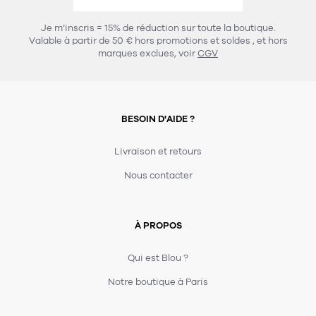
456
chaises et tabourets
T-shirts et polos
Portemanteau
Réveil radio
Verre
3
Je m’inscris = 15% de réduction sur toute la boutique.
spots
Chaises
Valable à partir de 50 € hors promotions et soldes
, et hors
Divers
Maille
Miroir
marques exclues, voir
CGV
49
pour le service
Tabouret
Montre
301
lampes à poser
132
7
accessoires
florale
Accessoires
Carafes
Lampadaire
23
papeterie
BESOIN D'AIDE ?
Parapluie
Plat
Bac
308
Lampes de table
meubles de rangement
Plateau
Agenda
Plante
Divers
Livraison et retours
Buffets, enfilades et armoires
Carnet-cahier
Accessoires
Saladier
Pot
Nous contacter
17
accessoires
Vestiaire
Montres
Carte
Vase
Ampoule
6
textile
Accessoires
À PROPOS
Masking tape
Divers
Sacs
Étagères et bibliothèques
Manique
Petite maroquinerie
Stylo
Qui est Blou ?
82
rangement
Nappe
Notre boutique à Paris
Divers
275
tables
4
bagagerie
Serviettes
Bac