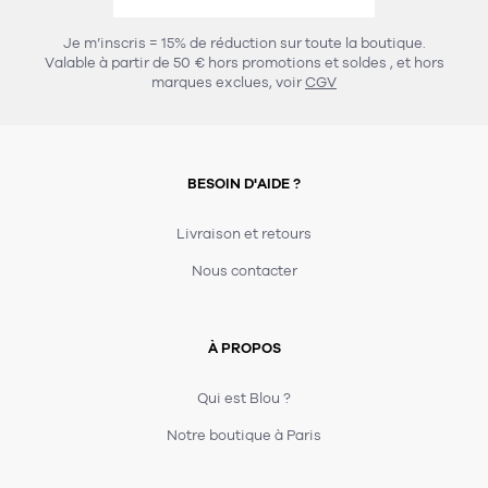
456
chaises et tabourets
T-shirts et polos
Portemanteau
Réveil radio
Verre
3
Je m’inscris = 15% de réduction sur toute la boutique.
spots
Chaises
Valable à partir de 50 € hors promotions et soldes
, et hors
Divers
Maille
Miroir
marques exclues, voir
CGV
49
pour le service
Tabouret
Montre
301
lampes à poser
132
7
accessoires
florale
Accessoires
Carafes
Lampadaire
23
papeterie
BESOIN D'AIDE ?
Parapluie
Plat
Bac
308
Lampes de table
meubles de rangement
Plateau
Agenda
Plante
Divers
Livraison et retours
Buffets, enfilades et armoires
Carnet-cahier
Accessoires
Saladier
Pot
Nous contacter
17
accessoires
Vestiaire
Montres
Carte
Vase
Ampoule
6
textile
Accessoires
À PROPOS
Masking tape
Divers
Sacs
Étagères et bibliothèques
Manique
Petite maroquinerie
Stylo
Qui est Blou ?
82
rangement
Nappe
Notre boutique à Paris
Divers
275
tables
4
bagagerie
Serviettes
Bac