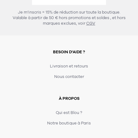
456
chaises et tabourets
T-shirts et polos
Portemanteau
Réveil radio
Verre
3
Je m’inscris = 15% de réduction sur toute la boutique.
spots
Chaises
Valable à partir de 50 € hors promotions et soldes
, et hors
Divers
Maille
Miroir
marques exclues, voir
CGV
49
pour le service
Tabouret
Montre
301
lampes à poser
132
7
accessoires
florale
Accessoires
Carafes
Lampadaire
23
papeterie
BESOIN D'AIDE ?
Parapluie
Plat
Bac
308
Lampes de table
meubles de rangement
Plateau
Agenda
Plante
Divers
Livraison et retours
Buffets, enfilades et armoires
Carnet-cahier
Accessoires
Saladier
Pot
Nous contacter
17
accessoires
Vestiaire
Montres
Carte
Vase
Ampoule
6
textile
Accessoires
À PROPOS
Masking tape
Divers
Sacs
Étagères et bibliothèques
Manique
Petite maroquinerie
Stylo
Qui est Blou ?
82
rangement
Nappe
Notre boutique à Paris
Divers
275
tables
4
bagagerie
Serviettes
Bac