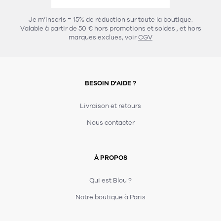
456
chaises et tabourets
T-shirts et polos
Portemanteau
Réveil radio
Verre
3
Je m’inscris = 15% de réduction sur toute la boutique.
spots
Chaises
Valable à partir de 50 € hors promotions et soldes
, et hors
Divers
Maille
Miroir
marques exclues, voir
CGV
49
pour le service
Tabouret
Montre
301
lampes à poser
132
7
accessoires
florale
Accessoires
Carafes
Lampadaire
23
papeterie
BESOIN D'AIDE ?
Parapluie
Plat
Bac
308
Lampes de table
meubles de rangement
Plateau
Agenda
Plante
Divers
Livraison et retours
Buffets, enfilades et armoires
Carnet-cahier
Accessoires
Saladier
Pot
Nous contacter
17
accessoires
Vestiaire
Montres
Carte
Vase
Ampoule
6
textile
Accessoires
À PROPOS
Masking tape
Divers
Sacs
Étagères et bibliothèques
Manique
Petite maroquinerie
Stylo
Qui est Blou ?
82
rangement
Nappe
Notre boutique à Paris
Divers
275
tables
4
bagagerie
Serviettes
Bac