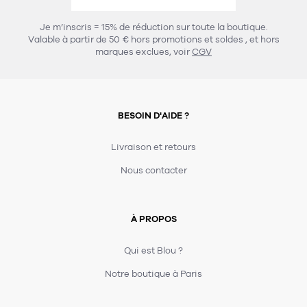
456
chaises et tabourets
T-shirts et polos
Portemanteau
Réveil radio
Verre
3
Je m’inscris = 15% de réduction sur toute la boutique.
spots
Chaises
Valable à partir de 50 € hors promotions et soldes
, et hors
Divers
Maille
Miroir
marques exclues, voir
CGV
49
pour le service
Tabouret
Montre
301
lampes à poser
132
7
accessoires
florale
Accessoires
Carafes
Lampadaire
23
papeterie
BESOIN D'AIDE ?
Parapluie
Plat
Bac
308
Lampes de table
meubles de rangement
Plateau
Agenda
Plante
Divers
Livraison et retours
Buffets, enfilades et armoires
Carnet-cahier
Accessoires
Saladier
Pot
Nous contacter
17
accessoires
Vestiaire
Montres
Carte
Vase
Ampoule
6
textile
Accessoires
À PROPOS
Masking tape
Divers
Sacs
Étagères et bibliothèques
Manique
Petite maroquinerie
Stylo
Qui est Blou ?
82
rangement
Nappe
Notre boutique à Paris
Divers
276
tables
4
bagagerie
Serviettes
Bac