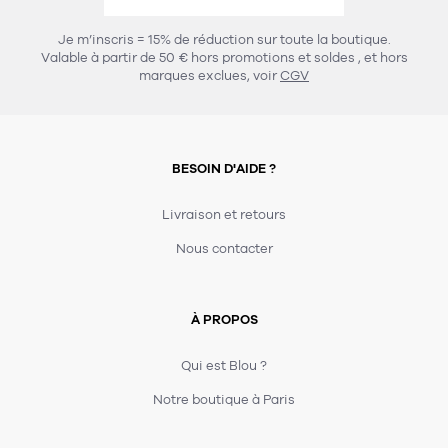
457
chaises et tabourets
T-shirts et polos
Portemanteau
Réveil radio
Verre
3
Je m’inscris = 15% de réduction sur toute la boutique.
spots
Chaises
Valable à partir de 50 € hors promotions et soldes
, et hors
Divers
Maille
Miroir
marques exclues, voir
CGV
49
pour le service
Tabouret
Montre
301
lampes à poser
132
7
accessoires
florale
Accessoires
Carafes
Lampadaire
23
papeterie
BESOIN D'AIDE ?
Parapluie
Plat
Bac
308
Lampes de table
meubles de rangement
Plateau
Agenda
Plante
Divers
Livraison et retours
Buffets, enfilades et armoires
Carnet-cahier
Accessoires
Saladier
Pot
Nous contacter
17
accessoires
Vestiaire
Montres
Carte
Vase
Ampoule
6
textile
Accessoires
À PROPOS
Masking tape
Divers
Sacs
Étagères et bibliothèques
Manique
Petite maroquinerie
Stylo
Qui est Blou ?
82
rangement
Nappe
Notre boutique à Paris
Divers
276
tables
4
bagagerie
Serviettes
Bac