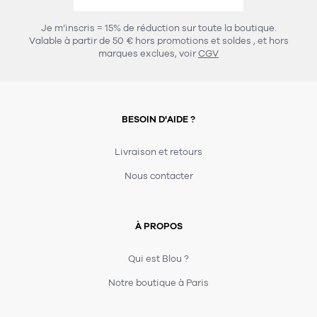
456
chaises et tabourets
T-shirts et polos
Portemanteau
Réveil radio
Verre
3
Je m’inscris = 15% de réduction sur toute la boutique.
spots
Chaises
Valable à partir de 50 € hors promotions et soldes
, et hors
Divers
Maille
Miroir
marques exclues, voir
CGV
49
pour le service
Tabouret
Montre
301
lampes à poser
132
7
accessoires
florale
Accessoires
Carafes
Lampadaire
23
papeterie
BESOIN D'AIDE ?
Parapluie
Plat
Bac
308
Lampes de table
meubles de rangement
Plateau
Agenda
Plante
Divers
Livraison et retours
Buffets, enfilades et armoires
Carnet-cahier
Accessoires
Saladier
Pot
Nous contacter
17
accessoires
Vestiaire
Montres
Carte
Vase
Ampoule
6
textile
Accessoires
À PROPOS
Masking tape
Divers
Sacs
Étagères et bibliothèques
Manique
Petite maroquinerie
Stylo
Qui est Blou ?
82
rangement
Nappe
Notre boutique à Paris
Divers
275
tables
4
bagagerie
Serviettes
Bac