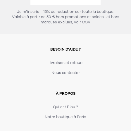
456
chaises et tabourets
T-shirts et polos
Portemanteau
Réveil radio
Verre
3
Je m’inscris = 15% de réduction sur toute la boutique.
spots
Chaises
Valable à partir de 50 € hors promotions et soldes
, et hors
Divers
Maille
Miroir
marques exclues, voir
CGV
49
pour le service
Tabouret
Montre
301
lampes à poser
132
7
accessoires
florale
Accessoires
Carafes
Lampadaire
23
papeterie
BESOIN D'AIDE ?
Parapluie
Plat
Bac
308
Lampes de table
meubles de rangement
Plateau
Agenda
Plante
Divers
Livraison et retours
Buffets, enfilades et armoires
Carnet-cahier
Accessoires
Saladier
Pot
Nous contacter
17
accessoires
Vestiaire
Montres
Carte
Vase
Ampoule
6
textile
Accessoires
À PROPOS
Masking tape
Divers
Sacs
Étagères et bibliothèques
Manique
Petite maroquinerie
Stylo
Qui est Blou ?
82
rangement
Nappe
Notre boutique à Paris
Divers
275
tables
4
bagagerie
Serviettes
Bac