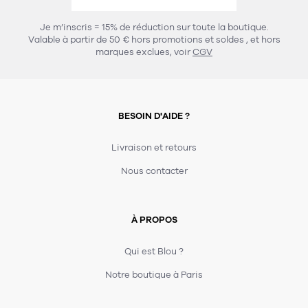
456
chaises et tabourets
T-shirts et polos
Portemanteau
Réveil radio
Verre
3
Je m’inscris = 15% de réduction sur toute la boutique.
spots
Chaises
Valable à partir de 50 € hors promotions et soldes
, et hors
Divers
Maille
Miroir
marques exclues, voir
CGV
49
pour le service
Tabouret
Montre
301
lampes à poser
132
7
accessoires
florale
Accessoires
Carafes
Lampadaire
23
papeterie
BESOIN D'AIDE ?
Parapluie
Plat
Bac
308
Lampes de table
meubles de rangement
Plateau
Agenda
Plante
Divers
Livraison et retours
Buffets, enfilades et armoires
Carnet-cahier
Accessoires
Saladier
Pot
Nous contacter
17
accessoires
Vestiaire
Montres
Carte
Vase
Ampoule
6
textile
Accessoires
À PROPOS
Masking tape
Divers
Sacs
Étagères et bibliothèques
Manique
Petite maroquinerie
Stylo
Qui est Blou ?
82
rangement
Nappe
Notre boutique à Paris
Divers
276
tables
4
bagagerie
Serviettes
Bac