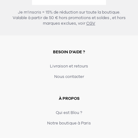
457
chaises et tabourets
T-shirts et polos
Portemanteau
Réveil radio
Verre
3
Je m’inscris = 15% de réduction sur toute la boutique.
spots
Chaises
Valable à partir de 50 € hors promotions et soldes
, et hors
Divers
Maille
Miroir
marques exclues, voir
CGV
49
pour le service
Tabouret
Montre
301
lampes à poser
132
7
accessoires
florale
Accessoires
Carafes
Lampadaire
23
papeterie
BESOIN D'AIDE ?
Parapluie
Plat
Bac
308
Lampes de table
meubles de rangement
Plateau
Agenda
Plante
Divers
Livraison et retours
Buffets, enfilades et armoires
Carnet-cahier
Accessoires
Saladier
Pot
Nous contacter
17
accessoires
Vestiaire
Montres
Carte
Vase
Ampoule
6
textile
Accessoires
À PROPOS
Masking tape
Divers
Sacs
Étagères et bibliothèques
Manique
Petite maroquinerie
Stylo
Qui est Blou ?
82
rangement
Nappe
Notre boutique à Paris
Divers
276
tables
4
bagagerie
Serviettes
Bac