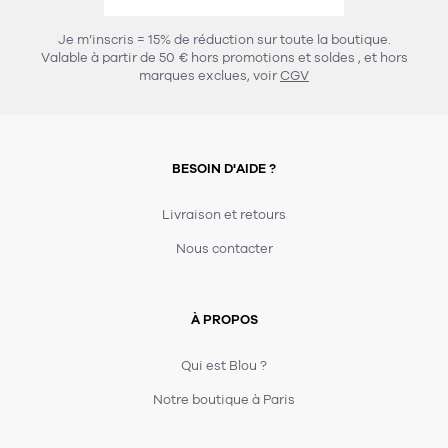
456
chaises et tabourets
T-shirts et polos
Portemanteau
Réveil radio
Verre
3
Je m’inscris = 15% de réduction sur toute la boutique.
spots
Chaises
Valable à partir de 50 € hors promotions et soldes
, et hors
Divers
Maille
Miroir
marques exclues, voir
CGV
49
pour le service
Tabouret
Montre
301
lampes à poser
132
7
accessoires
florale
Accessoires
Carafes
Lampadaire
23
papeterie
BESOIN D'AIDE ?
Parapluie
Plat
Bac
308
Lampes de table
meubles de rangement
Plateau
Agenda
Plante
Divers
Livraison et retours
Buffets, enfilades et armoires
Carnet-cahier
Accessoires
Saladier
Pot
Nous contacter
17
accessoires
Vestiaire
Montres
Carte
Vase
Ampoule
6
textile
Accessoires
À PROPOS
Masking tape
Divers
Sacs
Étagères et bibliothèques
Manique
Petite maroquinerie
Stylo
Qui est Blou ?
82
rangement
Nappe
Notre boutique à Paris
Divers
275
tables
4
bagagerie
Serviettes
Bac