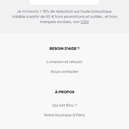
457
chaises et tabourets
T-shirts et polos
Portemanteau
Réveil radio
Verre
3
Je m’inscris = 15% de réduction sur toute la boutique.
spots
Chaises
Valable à partir de 50 € hors promotions et soldes
, et hors
Divers
Maille
Miroir
marques exclues, voir
CGV
49
pour le service
Tabouret
Montre
301
lampes à poser
132
7
accessoires
florale
Accessoires
Carafes
Lampadaire
23
papeterie
BESOIN D'AIDE ?
Parapluie
Plat
Bac
308
Lampes de table
meubles de rangement
Plateau
Agenda
Plante
Divers
Livraison et retours
Buffets, enfilades et armoires
Carnet-cahier
Accessoires
Saladier
Pot
Nous contacter
17
accessoires
Vestiaire
Montres
Carte
Vase
Ampoule
6
textile
Accessoires
À PROPOS
Masking tape
Divers
Sacs
Étagères et bibliothèques
Manique
Petite maroquinerie
Stylo
Qui est Blou ?
82
rangement
Nappe
Notre boutique à Paris
Divers
276
tables
4
bagagerie
Serviettes
Bac